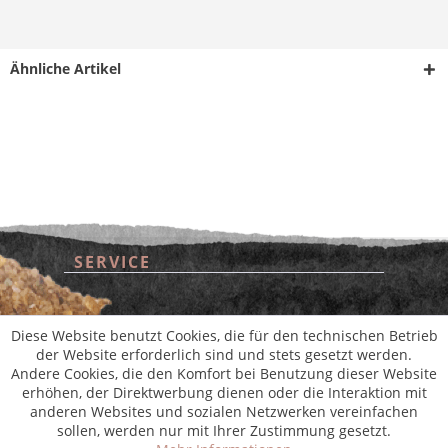
Ähnliche Artikel
SERVICE
* Alle Preise inkl. gesetzl. Mehrwertsteuer zzgl.
Versandkosten
und ggf.
Nachnahmegebühren, wenn nicht anders beschrieben
aus der digitalen
wollwinderei
SHOP SERVICE
Diese Website benutzt Cookies, die für den technischen Betrieb
der Website erforderlich sind und stets gesetzt werden.
Andere Cookies, die den Komfort bei Benutzung dieser Website
INFORMATIONEN
erhöhen, der Direktwerbung dienen oder die Interaktion mit
anderen Websites und sozialen Netzwerken vereinfachen
sollen, werden nur mit Ihrer Zustimmung gesetzt.
NEWSLETTER