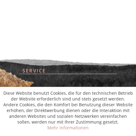
SERVICE
* Alle Preise inkl. gesetzl. Mehrwertsteuer zzgl.
Versandkosten
und ggf.
Nachnahmegebühren, wenn nicht anders beschrieben
aus der digitalen
wollwinderei
SHOP SERVICE
Diese Website benutzt Cookies, die für den technischen Betrieb
der Website erforderlich sind und stets gesetzt werden.
Andere Cookies, die den Komfort bei Benutzung dieser Website
INFORMATIONEN
erhöhen, der Direktwerbung dienen oder die Interaktion mit
anderen Websites und sozialen Netzwerken vereinfachen
sollen, werden nur mit Ihrer Zustimmung gesetzt.
NEWSLETTER
Mehr Informationen