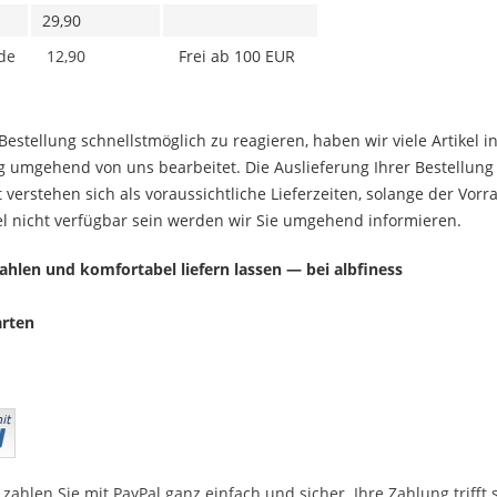
29,90
de
12,90
Frei ab 100 EUR
Bestellung schnellstmöglich zu reagieren, haben wir viele Artikel 
g umgehend von uns bearbeitet.
Die Auslieferung Ihrer Bestellung
t verstehen sich als voraussichtliche Lieferzeiten, solange der Vorra
kel nicht verfügbar sein werden wir Sie umgehend informieren.
hlen und komfortabel liefern lassen — bei albfiness
arten
s zahlen Sie mit PayPal ganz einfach und sicher. Ihre Zahlung triff