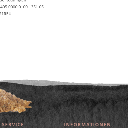
6405 0000 0100 1351 05
ES1REU
etzl. Mehrwertsteuer zzgl.
Versandkosten
und ggf. Nachnahmegebühren, wenn nic
aus der digitalen
wollwinderei
 SERVICE
INFORMATIONEN