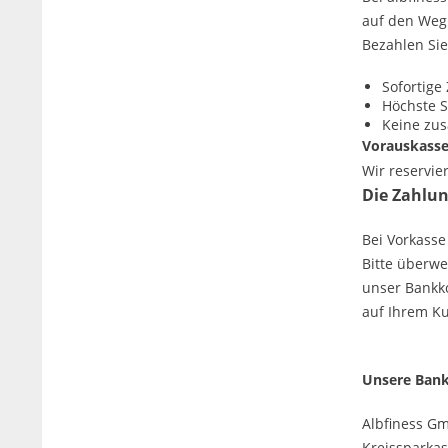
auf den Weg
Bezahlen Sie
Sofortige
Höchste S
Keine zus
Vorauskass
Wir reservie
Die Zahlun
Bei Vorkasse
Bitte überw
unser Bankko
auf Ihrem K
Unsere Ban
Albfiness G
Kreissparkas