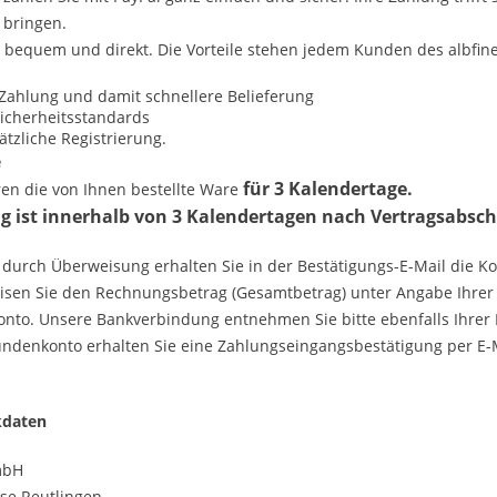
 bringen.
 bequem und direkt. Die Vorteile stehen jedem Kunden des albfin
 Zahlung und damit schnellere Belieferung
icherheitsstandards
ätzliche Registrierung.
e
für 3 Kalendertage.
ren die von Ihnen bestellte Ware
g ist innerhalb von 3 Kalendertagen nach Vertragsabschl
 durch Überweisung erhalten Sie in der Bestätigungs-E-Mail die K
eisen Sie den Rechnungsbetrag (Gesamtbetrag) unter Angabe Ihr
nto. Unsere Bankverbindung entnehmen Sie bitte ebenfalls Ihrer 
undenkonto erhalten Sie eine Zahlungseingangsbestätigung per E-
kdaten
mbH
se Reutlingen