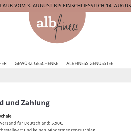
AUB VOM 3. AUGUST BIS EINSCHLIESSLICH 14. AUGUS
FER
GEWÜRZ GESCHENKE
ALBFINESS GENUSSTEE
d und Zahlung
chale
 Versand für Deutschland:
5,90€.
tbestellwert und keinen Mindermengenzuschlag.