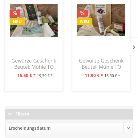
NEU
NEU
Gewürze-Geschenk
Gewürze-Geschenk
Beutel: Mühle TO
Beutel: Mühle TO
GO mit Kampot...
GO mit...
15,50 € *
11,90 € *
19,50 € *
13,50 € *
Filtern