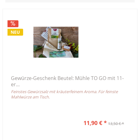
NEU
Gewürze-Geschenk Beutel: Mühle TO GO mit 11-
er...
Feinstes Gewürzsalz mit kräuterfeinem Aroma. Für feinste
Mahlwürze am Tisch.
11,90 € *
13,50 € *