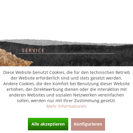
SERVICE
* Alle Preise inkl. gesetzl. Mehrwertsteuer zzgl.
Versandkosten
und ggf.
Nachnahmegebühren, wenn nicht anders beschrieben
aus der digitalen
wollwinderei
SHOP SERVICE
Diese Website benutzt Cookies, die für den technischen Betrieb
der Website erforderlich sind und stets gesetzt werden.
Andere Cookies, die den Komfort bei Benutzung dieser Website
INFORMATIONEN
erhöhen, der Direktwerbung dienen oder die Interaktion mit
anderen Websites und sozialen Netzwerken vereinfachen
sollen, werden nur mit Ihrer Zustimmung gesetzt.
NEWSLETTER
Mehr Informationen
Alle akzeptieren
Konfigurieren