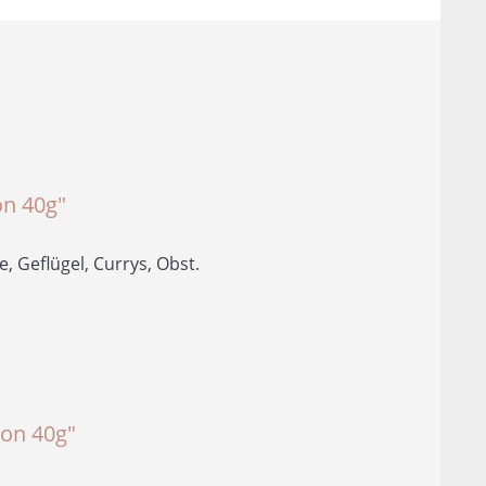
n
n 40g"
 Geflügel, Currys, Obst.
on 40g"