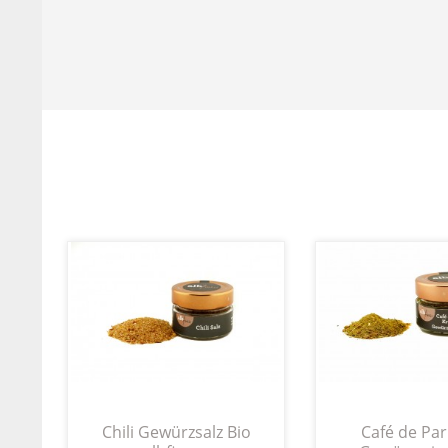
Chili Gewürzsalz Bio
Café de Par