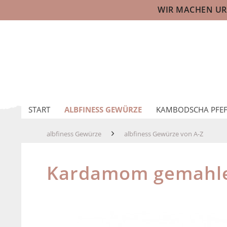
WIR MACHEN URL
START
ALBFINESS GEWÜRZE
KAMBODSCHA PFEF
albfiness Gewürze
albfiness Gewürze von A-Z
Kardamom gemahle