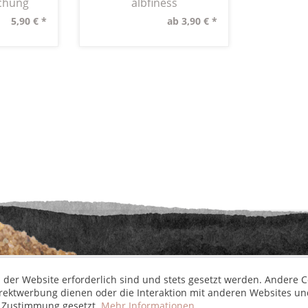
chung
albfiness
5,90 € *
ab 3,90 € *
etzl. Mehrwertsteuer zzgl.
Versandkosten
und ggf. Nachnahmegebühren, wenn nic
aus der digitalen
wollwinderei
 der Website erforderlich sind und stets gesetzt werden. Andere C
irektwerbung dienen oder die Interaktion mit anderen Websites un
r Zustimmung gesetzt.
Mehr Informationen