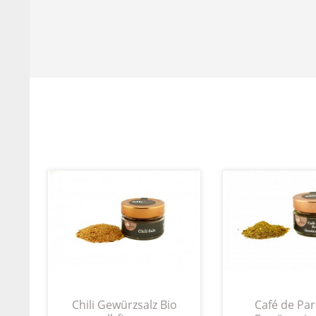
Chili Gewürzsalz Bio
Café de Par