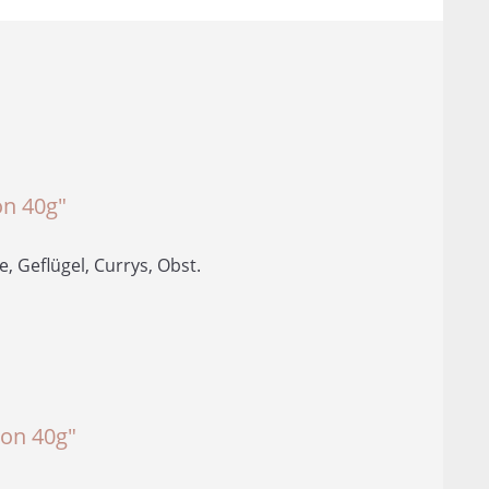
n
n 40g"
 Geflügel, Currys, Obst.
on 40g"