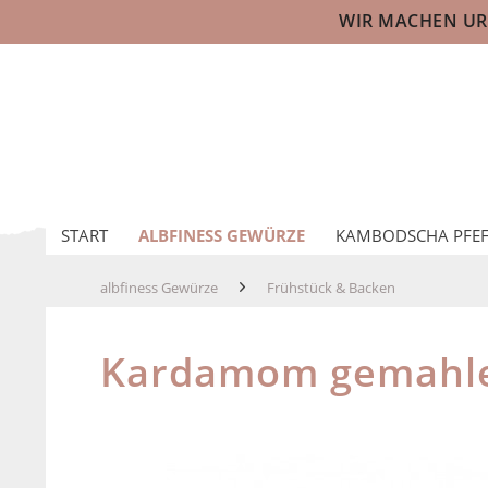
WIR MACHEN URL
START
ALBFINESS GEWÜRZE
KAMBODSCHA PFEF
albfiness Gewürze
Frühstück & Backen
Kardamom gemahle