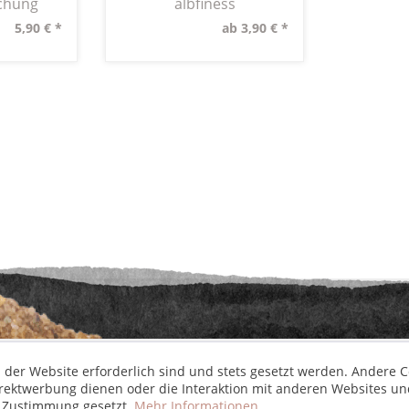
chung
albfiness
5,90 € *
ab 3,90 € *
etzl. Mehrwertsteuer zzgl.
Versandkosten
und ggf. Nachnahmegebühren, wenn nic
aus der digitalen
wollwinderei
 der Website erforderlich sind und stets gesetzt werden. Andere C
irektwerbung dienen oder die Interaktion mit anderen Websites un
r Zustimmung gesetzt.
Mehr Informationen