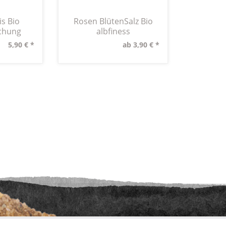
is Bio
Rosen BlütenSalz Bio
chung
albfiness
5,90 € *
ab 3,90 € *
etzl. Mehrwertsteuer zzgl.
Versandkosten
und ggf. Nachnahmegebühren, wenn nic
aus der digitalen
wollwinderei