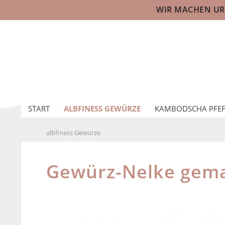
WIR MACHEN URL
START
ALBFINESS GEWÜRZE
KAMBODSCHA PFEF
albfiness Gewürze
Gewürz-Nelke gema