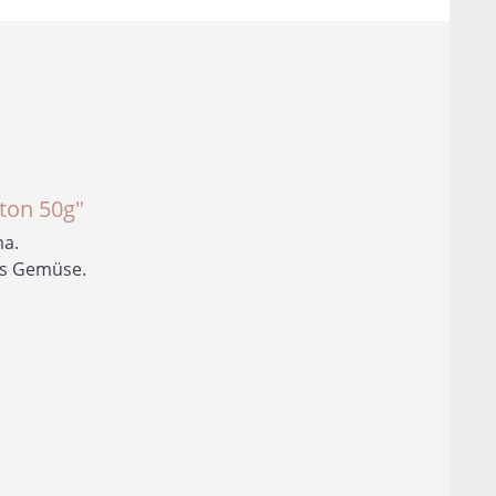
n
ton 50g"
ma.
es Gemüse.