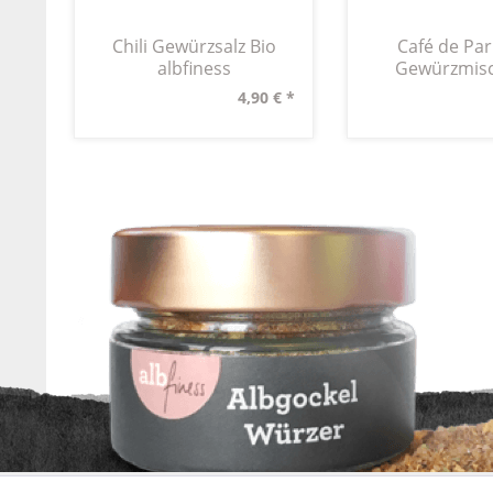
Chili Gewürzsalz Bio
Café de Par
albfiness
Gewürzmis
4,90 € *
* Alle Preise inkl. ges