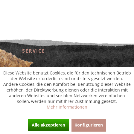
SERVICE
* Alle Preise inkl. gesetzl. Mehrwertsteuer zzgl.
Versandkosten
und ggf.
Nachnahmegebühren, wenn nicht anders beschrieben
aus der digitalen
wollwinderei
SHOP SERVICE
Diese Website benutzt Cookies, die für den technischen Betrieb
der Website erforderlich sind und stets gesetzt werden.
Andere Cookies, die den Komfort bei Benutzung dieser Website
INFORMATIONEN
erhöhen, der Direktwerbung dienen oder die Interaktion mit
anderen Websites und sozialen Netzwerken vereinfachen
sollen, werden nur mit Ihrer Zustimmung gesetzt.
NEWSLETTER
Mehr Informationen
Alle akzeptieren
Konfigurieren