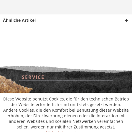
Ähnliche Artikel
SERVICE
* Alle Preise inkl. gesetzl. Mehrwertsteuer zzgl.
Versandkosten
und ggf.
Nachnahmegebühren, wenn nicht anders beschrieben
aus der digitalen
wollwinderei
SHOP SERVICE
Diese Website benutzt Cookies, die für den technischen Betrieb
der Website erforderlich sind und stets gesetzt werden.
Andere Cookies, die den Komfort bei Benutzung dieser Website
INFORMATIONEN
erhöhen, der Direktwerbung dienen oder die Interaktion mit
anderen Websites und sozialen Netzwerken vereinfachen
sollen, werden nur mit Ihrer Zustimmung gesetzt.
NEWSLETTER