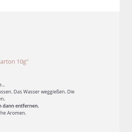
n
Karton 10g"
...
ssen. Das Wasser weggießen. Die
en
.
n dann entfernen.
iche Aromen.