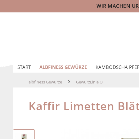
WIR MACHEN URL
START
ALBFINESS GEWÜRZE
KAMBODSCHA PFEF
albfiness Gewürze
GewürzLinie O
Kaffir Limetten Blä