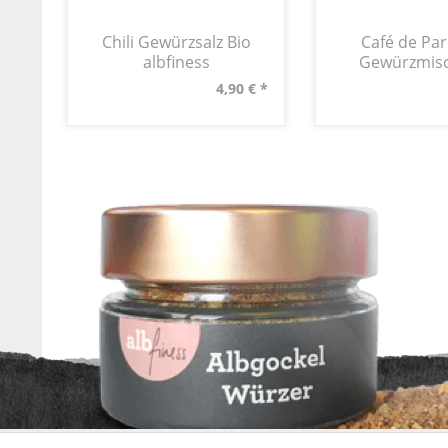
Chili Gewürzsalz Bio
Café de Par
albfiness
Gewürzmis
4,90 € *
* Alle Preise inkl. ges