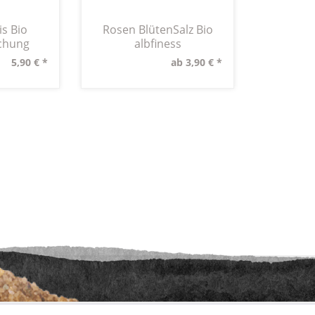
is Bio
Rosen BlütenSalz Bio
chung
albfiness
5,90 € *
ab 3,90 € *
etzl. Mehrwertsteuer zzgl.
Versandkosten
und ggf. Nachnahmegebühren, wenn nic
aus der digitalen
wollwinderei