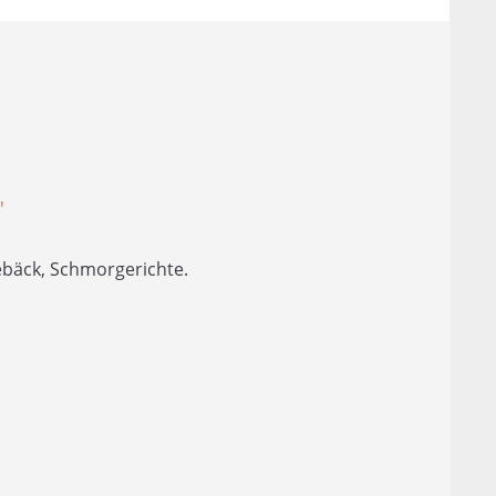
n
"
ebäck, Schmorgerichte.