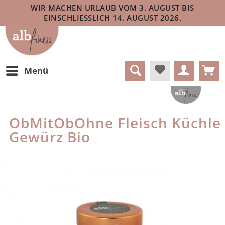
WIR MACHEN URLAUB VOM 3. AUGUST BIS
EINSCHLIESSLICH 14. AUGUST 2026.
Menü
ObMitObOhne Fleisch Küchle
Gewürz Bio