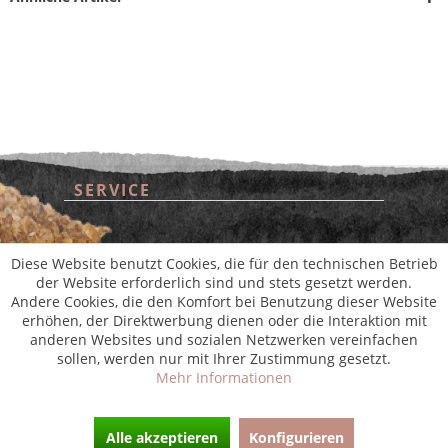
SERVICE
* Alle Preise inkl. gesetzl. Mehrwertsteuer zzgl.
Versandkosten
und ggf.
Nachnahmegebühren, wenn nicht anders beschrieben
aus der digitalen
wollwinderei
SHOP SERVICE
Diese Website benutzt Cookies, die für den technischen Betrieb
der Website erforderlich sind und stets gesetzt werden.
Andere Cookies, die den Komfort bei Benutzung dieser Website
INFORMATIONEN
erhöhen, der Direktwerbung dienen oder die Interaktion mit
anderen Websites und sozialen Netzwerken vereinfachen
sollen, werden nur mit Ihrer Zustimmung gesetzt.
NEWSLETTER
Mehr Informationen
Alle akzeptieren
Konfigurieren