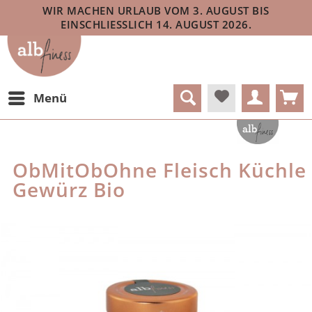
WIR MACHEN URLAUB VOM 3. AUGUST BIS
EINSCHLIESSLICH 14. AUGUST 2026.
Menü
ObMitObOhne Fleisch Küchle
Gewürz Bio