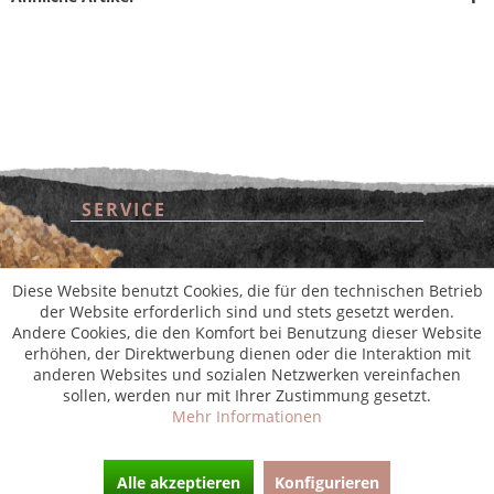
SERVICE
* Alle Preise inkl. gesetzl. Mehrwertsteuer zzgl.
Versandkosten
und ggf.
Nachnahmegebühren, wenn nicht anders beschrieben
aus der digitalen
wollwinderei
SHOP SERVICE
Diese Website benutzt Cookies, die für den technischen Betrieb
der Website erforderlich sind und stets gesetzt werden.
Andere Cookies, die den Komfort bei Benutzung dieser Website
INFORMATIONEN
erhöhen, der Direktwerbung dienen oder die Interaktion mit
anderen Websites und sozialen Netzwerken vereinfachen
sollen, werden nur mit Ihrer Zustimmung gesetzt.
NEWSLETTER
Mehr Informationen
Alle akzeptieren
Konfigurieren