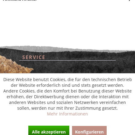
SERVICE
* Alle Preise inkl. gesetzl. Mehrwertsteuer zzgl.
Versandkosten
und ggf.
Nachnahmegebühren, wenn nicht anders beschrieben
aus der digitalen
wollwinderei
SHOP SERVICE
Diese Website benutzt Cookies, die für den technischen Betrieb
der Website erforderlich sind und stets gesetzt werden.
Andere Cookies, die den Komfort bei Benutzung dieser Website
INFORMATIONEN
erhöhen, der Direktwerbung dienen oder die Interaktion mit
anderen Websites und sozialen Netzwerken vereinfachen
sollen, werden nur mit Ihrer Zustimmung gesetzt.
NEWSLETTER
Mehr Informationen
Alle akzeptieren
Konfigurieren