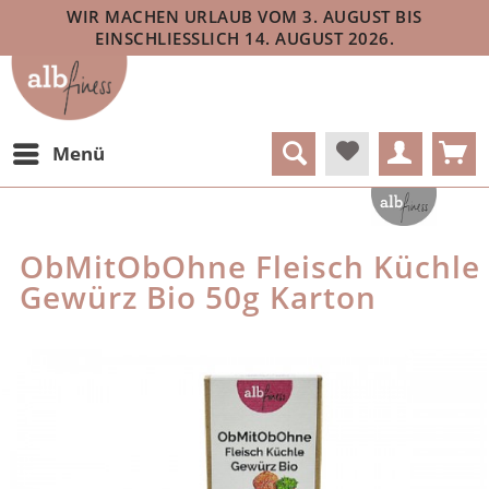
WIR MACHEN URLAUB VOM 3. AUGUST BIS
EINSCHLIESSLICH 14. AUGUST 2026.
Menü
ObMitObOhne Fleisch Küchle
Gewürz Bio 50g Karton