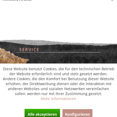
SERVICE
* Alle Preise inkl. gesetzl. Mehrwertsteuer zzgl.
Versandkosten
und ggf.
Nachnahmegebühren, wenn nicht anders beschrieben
aus der digitalen
wollwinderei
SHOP SERVICE
Diese Website benutzt Cookies, die für den technischen Betrieb
der Website erforderlich sind und stets gesetzt werden.
Andere Cookies, die den Komfort bei Benutzung dieser Website
INFORMATIONEN
erhöhen, der Direktwerbung dienen oder die Interaktion mit
anderen Websites und sozialen Netzwerken vereinfachen
sollen, werden nur mit Ihrer Zustimmung gesetzt.
NEWSLETTER
Mehr Informationen
Alle akzeptieren
Konfigurieren